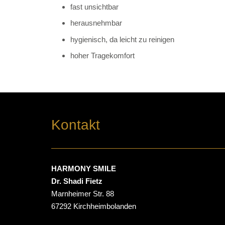
fast unsichtbar
herausnehmbar
hygienisch, da leicht zu reinigen
hoher Tragekomfort
Kontakt
HARMONY SMILE
Dr. Shadi Fietz
Marnheimer Str. 88
67292 Kirchheimbolanden