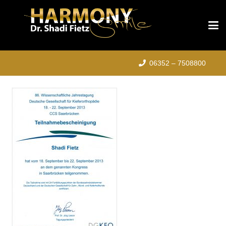
06352 – 7508800