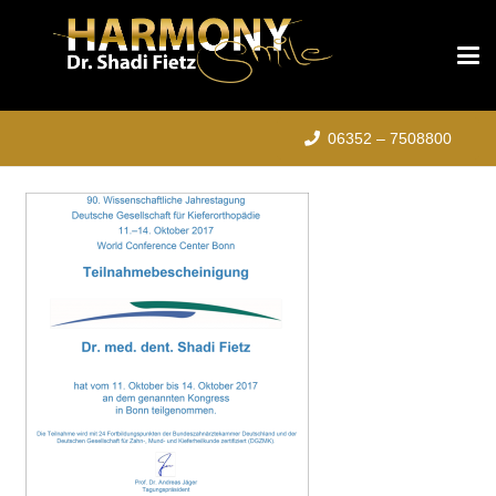
06352 – 7508800