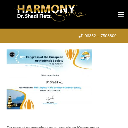
06352 – 7508800
Du musst
angemeldet
sein, um einen Kommentar