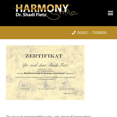
06352 – 7508800
Du musst
angemeldet
sein, um einen Kommentar