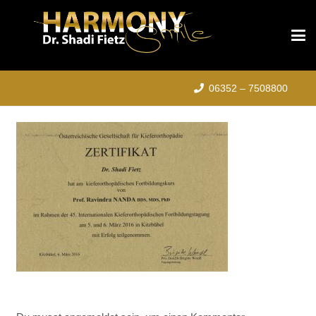
06352 – 7508800