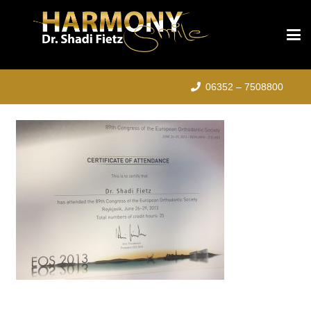
06352 – 7508800